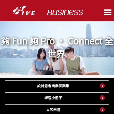
Me
夠 Fun 夠 Pro • Connect 全
世界
設計思考商業個案集
課程小冊子
立即申請