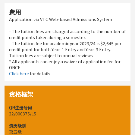
费用
Application via VTC Web-based Admissions System
- The tuition fees are charged according to the number of
credit points taken during a semester.
- The tuition fee for academic year 2023/24 is $2,645 per
credit point for both Year-1 Entry and Year-3 Entry.
Tuition fees are subject to annual reviews.
* All applicants can enjoy a waiver of application fee for
ONCE.
Click here
for details.
资格框架
QR注册号码
22/000375/L5
资历级别
第五级