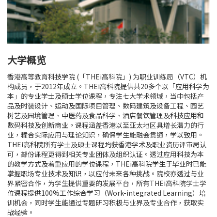
大学概览
香港高等教育科技学院 (「THEi高科院」) 为职业训练局（VTC）机
构成员，于2012年成立。THEi高科院提供共20多个以「应用科学为
本」的专业学士及硕士学位课程，专注七大学术领域，当中包括产
品及时装设计、运动及国际项目管理、数码建筑及设备工程、园艺
树艺及园境管理、中医药及食品科学、酒店餐饮管理及科技应用和
数码科技及创新商业。课程涵盖香港以至亚太地区具增长潜力的行
业，糅合实际应用与理论知识，确保学生能融会贯通，学以致用。
THEi高科院所有学士及硕士课程均获香港学术及职业资历评审局认
可，部份课程更得到相关专业团体及组织认证。透过应用科技为本
的教学方式及着重应用的学位课程，THEi高科院学生于毕业时已能
掌握职场专业技术及知识，以应付未来各种挑战。院校亦透过与业
界紧密合作，为学生提供重要的发展平台，所有THEi高科院学士学
位课程提供100%工作综合学习（Work-integrated Learning）培
训机会，同时学生能通过专题研习积极与业界及专业合作，获取实
战经验。