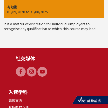
有效期
01/09/2020 to 31/08/2025
It is a matter of discretion for individual employers to
recognise any qualification to which this course may lead.
社交媒体
入读学科
高级文凭
基础课程文凭